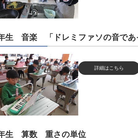
1年生 音楽 「ドレミファソの音であ
詳細はこちら
3年生 算数 重さの単位