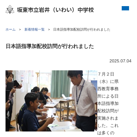
坂東市立岩井（いわい）中学校
ホーム
新着情報一覧
日本語指導加配校訪問が行われました
日本語指導加配校訪問が行われました
2025.07.04
７月２日
（水）に県
西教育事務
所による日
本語指導加
配校訪問が
実施されま
した。これ
は多くの