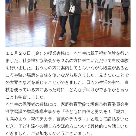
１１月２６日（金）の授業参観に、４年生は親子福祉体験を行い
ました。社会福祉協議会から２名の方に来ていただいて白杖体験
を行いました。おうちの方に案内してもらいながら段差があると
ころや狭い場所を白杖を使いながら歩きました。見えないことで
の大変さなどを感じることができました。日々の生活の中で、白
杖を使っている方にあった時に、どんな手助けができるかと言う
ことも学習しました。
４年生の保護者の皆様には、家庭教育学級で坂東市教育委員会生
涯学習課の増渕指導主事から『子どもに自信と勇気を！「親力」
を高めよう～親のチカラ、言葉のチカラ～』と題して講話をいた
だき、子ども達への接し方やほめ方について具体的にお話しいた
だきました。ご参加ありがとうございました。